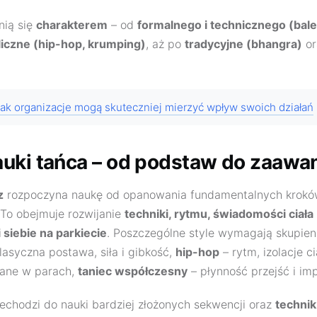
nią się
charakterem
– od
formalnego i technicznego (balet
liczne (hip-hop, krumping)
, aż po
tradycyjne (bhangra)
or
ak organizacje mogą skuteczniej mierzyć wpływ swoich działań
uki tańca – od podstaw do zaaw
z
rozpoczyna naukę od opanowania fundamentalnych kroków
 To obejmuje rozwijanie
techniki, rytmu, świadomości ciała
siebie na parkiecie
. Poszczególne style wymagają skupien
lasyczna postawa, siła i gibkość,
hip-hop
– rytm, izolacje ci
ane w parach,
taniec współczesny
– płynność przejść i im
echodzi do nauki bardziej złożonych sekwencji oraz
technik