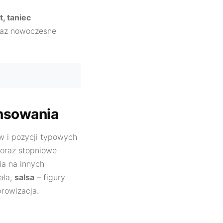
, taniec
az nowoczesne
ansowania
 i pozycji typowych
oraz stopniowe
ia na innych
ała,
salsa
– figury
prowizacja.