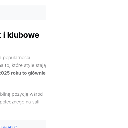
 i klubowe
na popularności
to, które style stają
2025 roku to głównie
abilną pozycję wśród
społecznego na sali
I wieku?