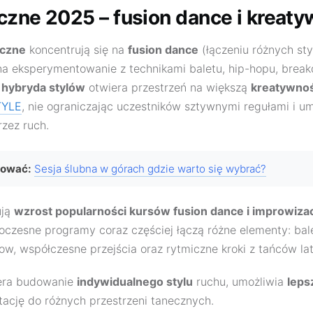
czne 2025 – fusion dance i kreat
eczne
koncentrują się na
fusion dance
(łączeniu różnych st
a eksperymentowanie z technikami baletu, hip-hopu, break
a
hybryda stylów
otwiera przestrzeń na większą
kreatywno
YLE
, nie ograniczając uczestników sztywnymi regułami i um
rzez ruch.
sować:
Sesja ślubna w górach gdzie warto się wybrać?
ują
wzrost popularności kursów fusion dance i improwizac
czesne programy coraz częściej łączą różne elementy: bal
flow, współczesne przejścia oraz rytmiczne kroki z tańców l
iera budowanie
indywidualnego stylu
ruchu, umożliwia
leps
ację do różnych przestrzeni tanecznych.