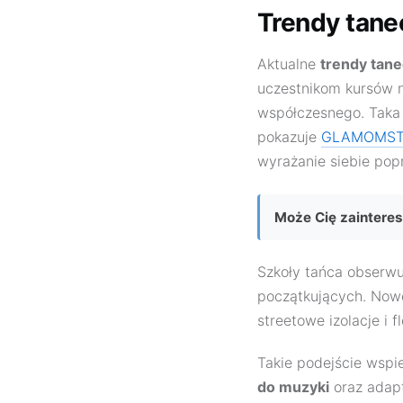
Trendy tane
Aktualne
trendy tan
uczestnikom kursów n
współczesnego. Tak
pokazuje
GLAMOMST
wyrażanie siebie pop
Może Cię zaintere
Szkoły tańca obserw
początkujących. Nowo
streetowe izolacje i 
Takie podejście wsp
do muzyki
oraz adapt