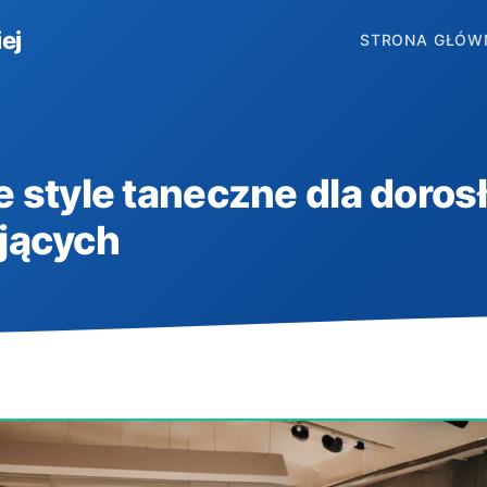
ej
STRONA GŁÓW
 style taneczne dla doros
jących