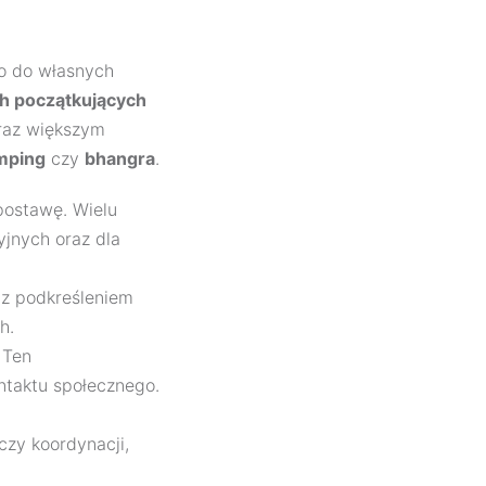
o do własnych
ch początkujących
oraz większym
mping
czy
bhangra
.
 postawę. Wielu
yjnych oraz dla
az podkreśleniem
h.
 Ten
ntaktu społecznego.
czy koordynacji,