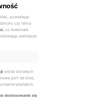
ywność
ylów), pozwalając
dance’u czy tańca
ść
, co doskonale
ożliwiając pełniejsze
ji
wśród dorosłych
etowe port de bras,
atynoamerykańskich.
ze dostosowanie się