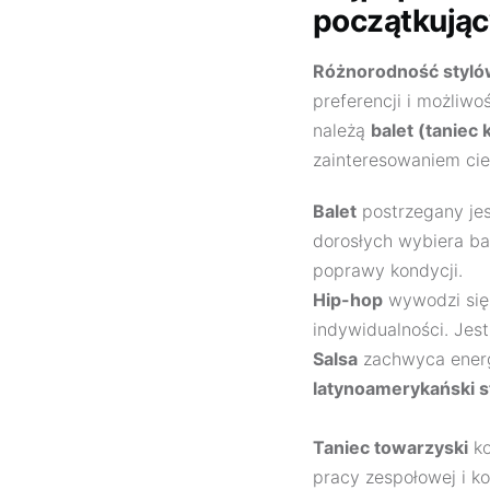
początkują
Różnorodność styló
preferencji i możliwo
należą
balet (taniec 
zainteresowaniem cies
Balet
postrzegany jest
dorosłych wybiera ba
poprawy kondycji.
Hip-hop
wywodzi się 
indywidualności. Jest
Salsa
zachwyca energ
latynoamerykański s
Taniec towarzyski
ko
pracy zespołowej i ko