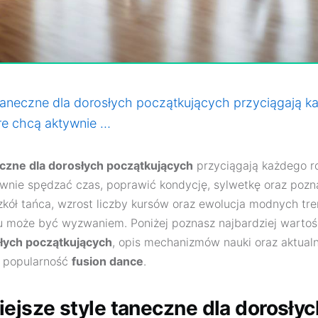
 taneczne dla dorosłych początkujących przyciągają k
re chcą aktywnie …
eczne dla dorosłych początkujących
przyciągają każdego ro
ywnie spędzać czas, poprawić kondycję, sylwetkę oraz poz
kół tańca, wzrost liczby kursów oraz ewolucja modnych tre
u może być wyzwaniem. Poniżej poznasz najbardziej warto
słych początkujących
, opis mechanizmów nauki oraz aktual
ą popularność
fusion dance
.
iejsze style taneczne dla dorosłyc