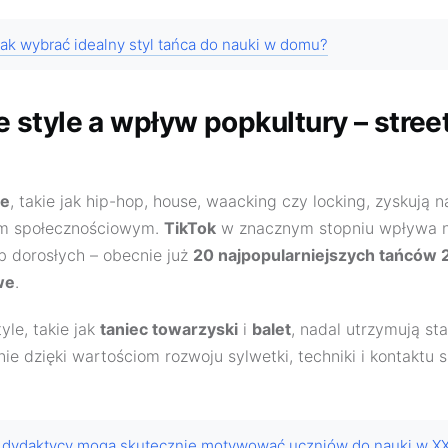
ak wybrać idealny styl tańca do nauki w domu?
style a wpływ popkultury – street
we
, takie jak hip-hop, house, waacking czy locking, zyskują 
om społecznościowym.
TikTok
w znacznym stopniu wpływa na 
 dorosłych – obecnie już
20 najpopularniejszych tańców 
we
.
yle, takie jak
taniec towarzyski
i
balet
, nadal utrzymują st
ie dzięki wartościom rozwoju sylwetki, techniki i kontaktu 
 dydaktycy mogą skutecznie motywować uczniów do nauki w XX