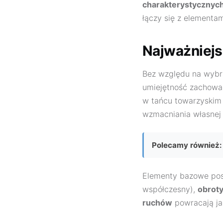
charakterystycznych
łączy się z elementam
Najważniejs
Bez względu na wybr
umiejętność zachow
w tańcu towarzyskim
wzmacniania własnej e
Polecamy również:
Elementy bazowe posz
współczesny),
obrot
ruchów
powracają ja