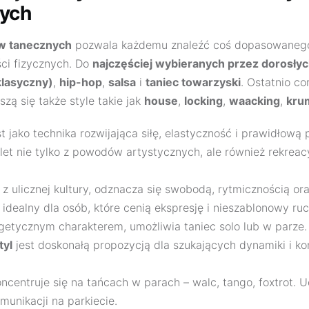
cych
w tanecznych
pozwala każdemu znaleźć coś dopasowaneg
ści fizycznych. Do
najczęściej wybieranych przez dorosły
klasyczny)
,
hip-hop
,
salsa
i
taniec towarzyski
. Ostatnio c
zą się także style takie jak
house
,
locking
,
waacking
,
kru
 jako technika rozwijająca siłę, elastyczność i prawidłową
let nie tylko z powodów artystycznych, ale również rekreac
z ulicznej kultury, odznacza się swobodą, rytmicznością or
 idealny dla osób, które cenią ekspresję i nieszablonowy ruc
etycznym charakterem, umożliwia taniec solo lub w parze.
tyl
jest doskonałą propozycją dla szukających dynamiki i ko
ncentruje się na tańcach w parach – walc, tango, foxtrot. U
munikacji na parkiecie.