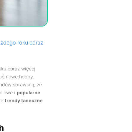
ażdego roku coraz
ku coraz więcej
nać nowe hobby.
ndów sprawiają, że
ściowe i
popularne
ne
trendy taneczne
h