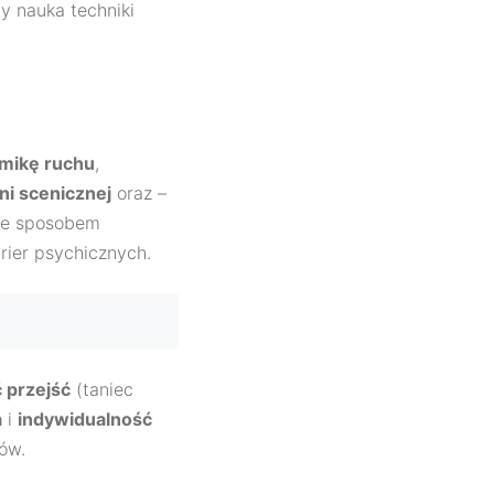
y nauka techniki
mikę ruchu
,
ni scenicznej
oraz –
kże sposobem
rier psychicznych.
 przejść
(taniec
a
i
indywidualność
ów.