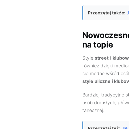
Przeczytaj także:
J
Nowoczesne 
na topie
Style
street
i
klubo
również dzięki medi
się modne wśród osób
style uliczne i klubo
Bardziej tradycyjne st
osób dorosłych, główn
tanecznej.
Przeczytaj też:
Jak