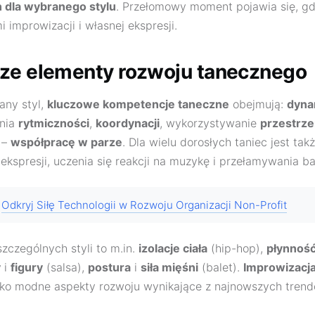
 dla wybranego stylu
. Przełomowy moment pojawia się, gd
i improwizacji i własnej ekspresji.
ze elementy rozwoju tanecznego
any styl,
kluczowe kompetencje taneczne
obejmują:
dyna
ania
rytmiczności
,
koordynacji
, wykorzystywanie
przestrze
 –
współpracę w parze
. Dla wielu dorosłych taniec jest ta
kspresji, uczenia się reakcji na muzykę i przełamywania ba
Odkryj Siłę Technologii w Rozwoju Organizacji Non-Profit
czególnych styli to m.in.
izolacje ciała
(hip-hop),
płynność
y
i
figury
(salsa),
postura
i
siła mięśni
(balet).
Improwizacj
ko modne aspekty rozwoju wynikające z najnowszych trend