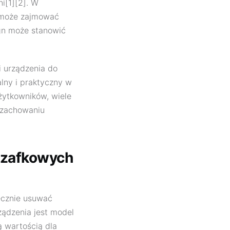
i[1][2]. W
l może zajmować
ign może stanowić
 urządzenia do
alny i praktyczny w
żytkowników, wiele
 zachowaniu
szafkowych
cznie usuwać
ządzenia jest model
ą wartością dla