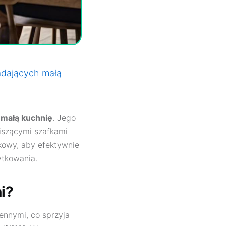
adających małą
h
małą kuchnię
. Jego
iszącymi szafkami
kowy, aby efektywnie
ytkowania.
i?
nnymi, co sprzyja