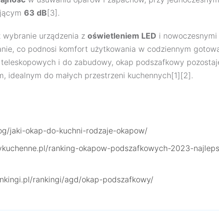
zającym
63 dB
[3].
ż wybranie urządzenia z
oświetleniem LED
i nowoczesnymi f
nie, co podnosi komfort użytkowania w codziennym gotowa
 teleskopowych i do zabudowy, okap podszafkowy pozosta
, idealnym do małych przestrzeni kuchennych[1][2].
blog/jaki-okap-do-kuchni-rodzaje-okapow/
ykuchenne.pl/ranking-okapow-podszafkowych-2023-najlep
nkingi.pl/rankingi/agd/okap-podszafkowy/