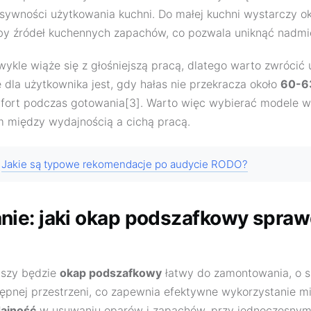
nsywności użytkowania kuchni. Do małej kuchni wystarczy 
zby źródeł kuchennych zapachów, co pozwala uniknąć nadmi
kle wiąże się z głośniejszą pracą, dlatego warto zwrócić
 dla użytkownika jest, gdy hałas nie przekracza około
60-6
fort podczas gotowania[3]. Warto więc wybierać modele wy
między wydajnością a cichą pracą.
Jakie są typowe rekomendacje po audycie RODO?
e: jaki okap podszafkowy sprawd
pszy będzie
okap podszafkowy
łatwy do zamontowania, o s
pnej przestrzeni, co zapewnia efektywne wykorzystanie mi
ajność
w usuwaniu oparów i zapachów, przy jednoczesnym