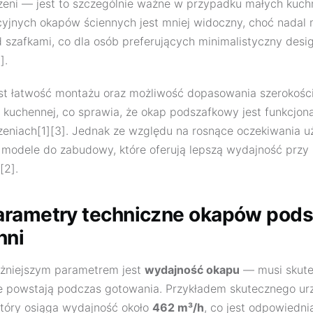
zeni — jest to szczególnie ważne w przypadku małych kuchn
cyjnych okapów ściennych jest mniej widoczny, choć nada
d szafkami, co dla osób preferujących minimalistyczny des
].
t łatwość montażu oraz możliwość dopasowania szerokości
i kuchennej, co sprawia, że okap podszafkowy jest funkcjon
zeniach[1][3]. Jednak ze względu na rosnące oczekiwania u
 modele do zabudowy, które oferują lepszą wydajność przy
[2].
arametry techniczne okapów pod
hni
ażniejszym parametrem jest
wydajność okapu
— musi skute
re powstają podczas gotowania. Przykładem skutecznego ur
który osiąga wydajność około
462 m³/h
, co jest odpowiedni