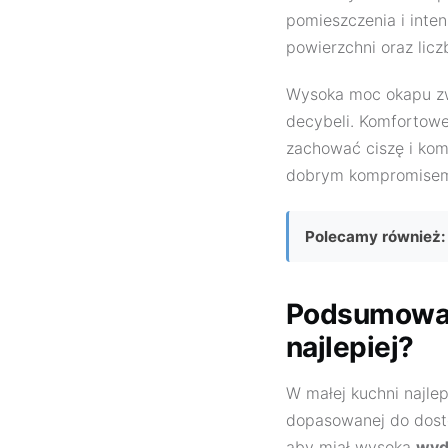
pomieszczenia i inte
powierzchni oraz lic
Wysoka moc okapu zwy
decybeli. Komfortowe
zachować ciszę i kom
dobrym kompromisem 
Polecamy również:
Podsumowani
najlepiej?
W małej kuchni najle
dopasowanej do dostę
aby miał wysoką
wyd