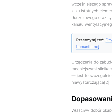
wcześniejszego sprawd
kilku istotnych elemen
tłuszczowego oraz sy
kanału wentylacyjnego
Przeczytaj też:
Czy
humanitarnej
Urządzenia do zabudo
mocniejszymi silnikam
— jest to szczególni
niewystarczająca[2].
Dopasowanie
Właściwy dobór okap