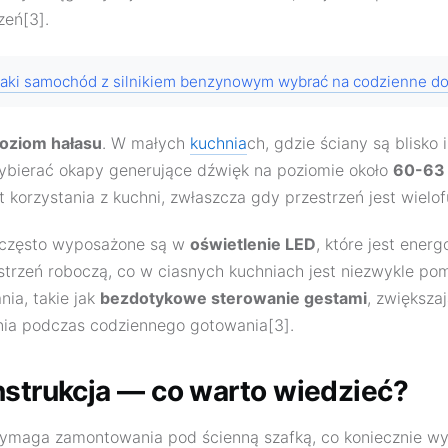
zeń[3].
aki samochód z silnikiem benzynowym wybrać na codzienne do
oziom hałasu
. W małych
kuchnia
ch, gdzie ściany są blisko 
ybierać okapy generujące dźwięk na poziomie około
60-63
korzystania z kuchni, zwłaszcza gdy przestrzeń jest wielof
często wyposażone są w
oświetlenie LED
, które jest ener
zestrzeń roboczą, co w ciasnych kuchniach jest niezwykle p
ia, takie jak
bezdotykowe sterowanie gestami
, zwiększ
nia podczas codziennego gotowania[3].
nstrukcja — co warto wiedzieć?
maga zamontowania pod ścienną szafką, co koniecznie 