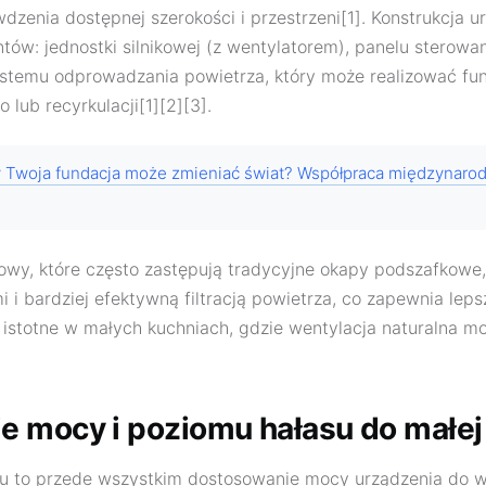
zenia dostępnej szerokości i przestrzeni[1]. Konstrukcja ur
tów: jednostki silnikowej (z wentylatorem), panelu sterowani
stemu odprowadzania powietrza, który może realizować fun
 lub recyrkulacji[1][2][3].
 Twoja fundacja może zmieniać świat? Współpraca międzynar
wy, które często zastępują tradycyjne okapy podszafkowe, 
i i bardziej efektywną filtracją powietrza, co zapewnia lep
e istotne w małych kuchniach, gdzie wentylacja naturalna m
 mocy i poziomu hałasu do małej
u to przede wszystkim dostosowanie mocy urządzenia do w