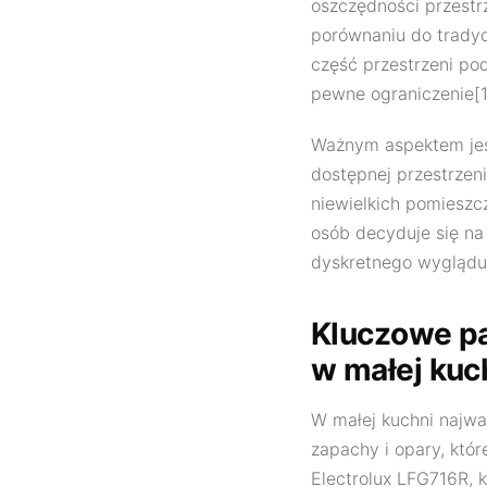
oszczędności przestr
porównaniu do trady
część przestrzeni po
pewne ograniczenie[1
Ważnym aspektem jes
dostępnej przestrzen
niewielkich pomieszc
osób decyduje się na
dyskretnego wyglądu
Kluczowe p
w małej kuc
W małej kuchni najw
zapachy i opary, któ
Electrolux LFG716R, 