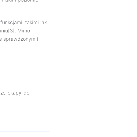
unkcjami, takimi jak
niu[3]. Mimo
je sprawdzonym i
sze-okapy-do-