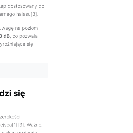
okap dostosowany do
ernego hałasu[3].
 uwagę na poziom
3 dB
, co pozwala
różniające się
zi się
zerokości
ejsca[1][3]. Ważne,
 niskim poziomie