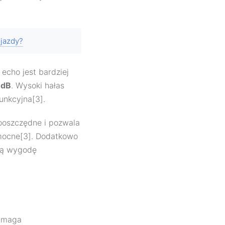
jazdy?
i echo jest bardziej
 dB
. Wysoki hałas
unkcyjna[3].
gooszczędne i pozwala
omocne[3]. Dodatkowo
ają wygodę
wymaga