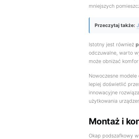
mniejszych pomieszc
Przeczytaj także:
J
Istotny jest również
p
odczuwalne, warto w
może obniżać komfort 
Nowoczesne modele 
lepiej doświetlić pr
innowacyjne rozwiązan
użytkowania urządze
Montaż i ko
Okap podszafkowy wy