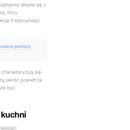
ządzenia składa się z
a, filtru
kcję tradycyjnego
odowa w pomocy
charakteryzują się
szą jakość powietrza
oże być
 kuchni
ielkości