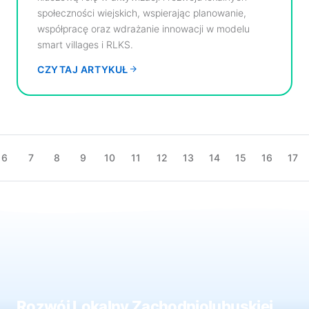
społeczności wiejskich, wspierając planowanie,
współpracę oraz wdrażanie innowacji w modelu
smart villages i RLKS.
CZYTAJ ARTYKUŁ
6
7
8
9
10
11
12
13
14
15
16
17
Rozwój Lokalny Zachodniolubuskiej