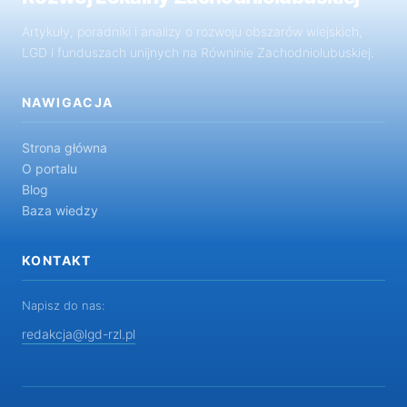
Artykuły, poradniki i analizy o rozwoju obszarów wiejskich,
LGD i funduszach unijnych na Równinie Zachodniolubuskiej.
NAWIGACJA
Strona główna
O portalu
Blog
Baza wiedzy
KONTAKT
Napisz do nas:
redakcja@lgd-rzl.pl