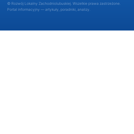
© Rozwój Lokalny Zachodniolubuskiej. Wszelkie prawa zastrzeżone.
Portal informacyjny — artykuły, poradniki, analizy.