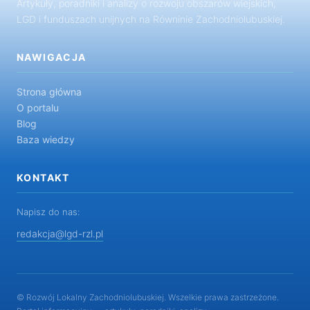
Artykuły, poradniki i analizy o rozwoju obszarów wiejskich,
LGD i funduszach unijnych na Równinie Zachodniolubuskiej.
NAWIGACJA
Strona główna
O portalu
Blog
Baza wiedzy
KONTAKT
Napisz do nas:
redakcja@lgd-rzl.pl
© Rozwój Lokalny Zachodniolubuskiej. Wszelkie prawa zastrzeżone.