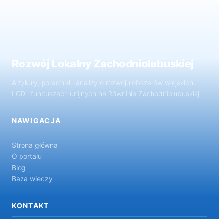
Rozwój Lokalny Zachodniolubuskiej
Artykuły, poradniki i analizy o rozwoju obszarów wiejskich,
LGD i funduszach unijnych na Równinie Zachodniolubuskiej.
NAWIGACJA
Strona główna
O portalu
Blog
Baza wiedzy
KONTAKT