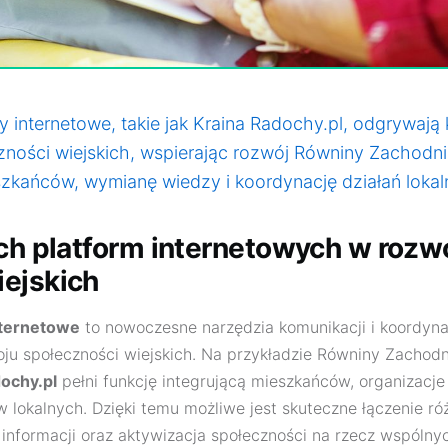
y internetowe, takie jak Kraina Radochy.pl, odgrywają
czności wiejskich, wspierając rozwój Równiny Zachodn
szkańców, wymianę wiedzy i koordynację działań lokal
ych platform internetowych w rozw
ejskich
nternetowe
to nowoczesne narzędzia komunikacji i koordynac
oju społeczności wiejskich. Na przykładzie Równiny Zachodn
ochy.pl
pełni funkcję integrującą mieszkańców, organizacj
 lokalnych. Dzięki temu możliwe jest skuteczne łączenie róż
 informacji oraz aktywizacja społeczności na rzecz wspólny