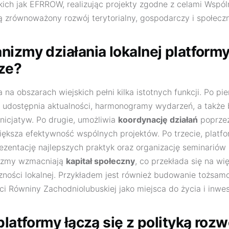
kich jak EFRROW, realizując projekty zgodne z celami Wspólne
ą zrównoważony rozwój terytorialny, gospodarczy i społeczn
nizmy działania lokalnej platformy
ze?
 na obszarach wiejskich pełni kilka istotnych funkcji. Po pie
 udostępnia aktualności, harmonogramy wydarzeń, a także
nicjatyw. Po drugie, umożliwia
koordynację działań
poprzez
iększa efektywność wspólnych projektów. Po trzecie, platf
zentację najlepszych praktyk oraz organizację seminariów 
nizmy wzmacniają
kapitał społeczny
, co przekłada się na wi
ności lokalnej. Przykładem jest również budowanie tożsamoś
ci Równiny Zachodniolubuskiej jako miejsca do życia i inwe
platformy łączą się z polityką rozw