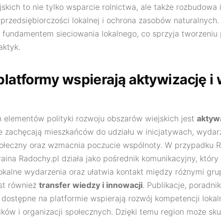
kich to nie tylko wsparcie rolnictwa, ale także rozbudowa i
przedsiębiorczości lokalnej i ochrona zasobów naturalnych.
 fundamentem sieciowania lokalnego, co sprzyja tworzeniu 
aktyk.
 platformy wspierają aktywizację 
elementów polityki rozwoju obszarów wiejskich jest
aktyw
e zachęcają mieszkańców do udziału w inicjatywach, wydarz
połeczny oraz wzmacnia poczucie wspólnoty. W przypadku 
aina Radochy.pl działa jako pośrednik komunikacyjny, który
okalne wydarzenia oraz ułatwia kontakt między różnymi grup
st również
transfer wiedzy i innowacji
. Publikacje, poradnik
 dostępne na platformie wspierają rozwój kompetencji loka
ików i organizacji społecznych. Dzięki temu region może sku