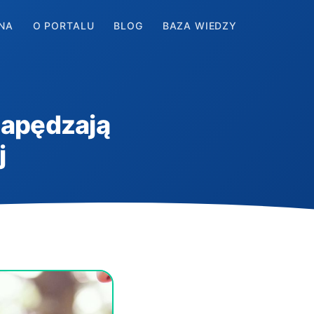
NA
O PORTALU
BLOG
BAZA WIEDZY
napędzają
j