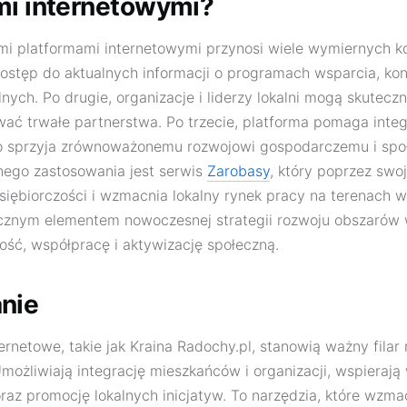
mi internetowymi?
mi platformami internetowymi przynosi wiele wymiernych ko
ostęp do aktualnych informacji o programach wsparcia, ko
nych. Po drugie, organizacje i liderzy lokalni mogą skutec
wać trwałe partnerstwa. Po trzecie, platforma pomaga inte
co sprzyja zrównoważonemu rozwojowi gospodarczemu i spo
nego zastosowania jest serwis
Zarobasy
, który poprzez swo
iębiorczości i wzmacnia lokalny rynek pracy na terenach wi
ącznym elementem nowoczesnej strategii rozwoju obszarów w
ość, współpracę i aktywizację społeczną.
nie
ernetowe, takie jak Kraina Radochy.pl, stanowią ważny fila
Umożliwiają integrację mieszkańców i organizacji, wspieraj
raz promocję lokalnych inicjatyw. To narzędzia, które wzmac