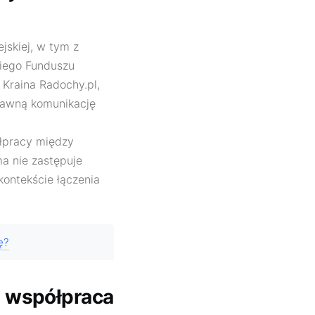
jskiej, w tym z
kiego Funduszu
 Kraina Radochy.pl,
rawną komunikację
ółpracy między
a nie zastępuje
kontekście łączenia
ę?
ie współpraca