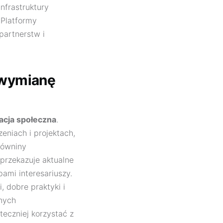
nfrastruktury
 Platformy
partnerstw i
i wymianę
acja społeczna
.
eniach i projektach,
Równiny
 przekazuje aktualne
ami interesariuszy.
i, dobre praktyki i
lnych
teczniej korzystać z