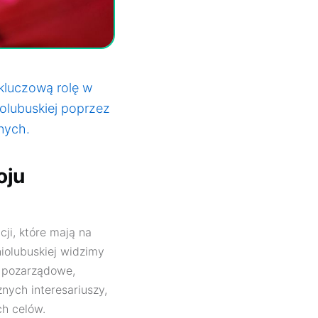
 kluczową rolę w
iolubuskiej poprzez
nych.
oju
ji, które mają na
iolubuskiej widzimy
e pozarządowe,
nych interesariuszy,
ch celów.