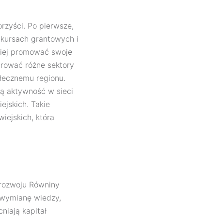
rzyści. Po pierwsze,
nkursach grantowych i
zniej promować swoje
grować różne sektory
łecznemu regionu.
ją aktywność w sieci
ejskich. Takie
iejskich, która
r rozwoju Równiny
ą wymianę wiedzy,
niają kapitał