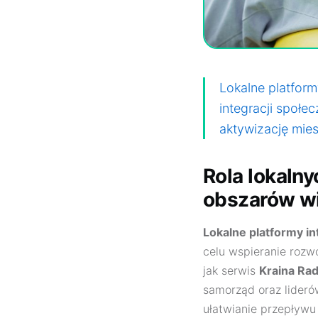
Lokalne platform
integracji społe
aktywizację mie
Rola lokaln
obszarów wi
Lokalne platformy i
celu wspieranie rozw
jak serwis
Kraina Rad
samorząd oraz liderów
ułatwianie przepływu