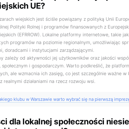
ejskich UE?
arach wiejskich jest ściśle powiązany z polityką Unii Europe
ólnej Polityki Rolnej i programów finansowanych z Europejs
jskich (EFRROW). Lokalne platformy internetowe, takie jak
 tych programów na poziomie regionalnym, umożliwiając sp
i, doradcami i instytucjami zarządzającymi.
y zależy od aktywności jej użytkowników oraz jakości wsp
 społecznym i gospodarczym. Warto podkreślić, że platform
nych, ale wzmacnia ich zasięg, co jest szczególnie ważne w 
z realnymi działaniami na rzecz rozwoju wsi.
akiego klubu w Warszawie warto wybrać się na pierwszą imprez
ci dla lokalnej społeczności nies