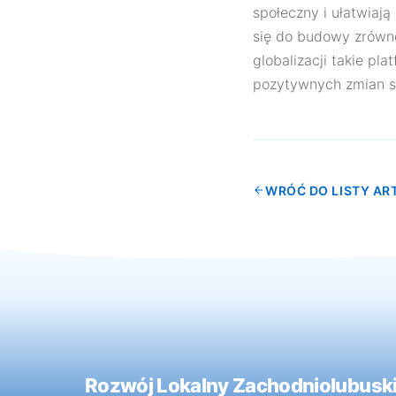
społeczny i ułatwiaj
się do budowy zrówno
globalizacji takie pla
pozytywnych zmian sp
WRÓĆ DO LISTY A
Rozwój Lokalny Zachodniolubuski