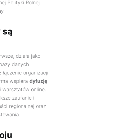
j Polityki Rolnej
y.
 są
rwsze, działa jako
 bazy danych
 łączenie organizacji
orma wspiera
dyfuzję
i warsztatów online.
ększe zaufanie i
ci regionalnej oraz
stowania.
oju