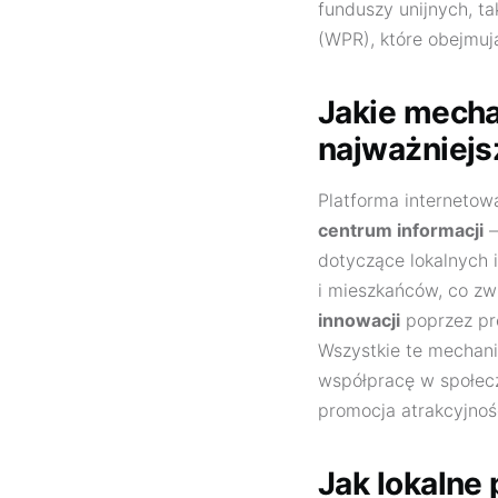
funduszy unijnych, ta
(WPR), które obejmuj
Jakie mecha
najważniejs
Platforma internetowa
centrum informacji
–
dotyczące lokalnych i
i mieszkańców, co zw
innowacji
poprzez pre
Wszystkie te mecha
współpracę w społecz
promocja atrakcyjnoś
Jak lokalne 