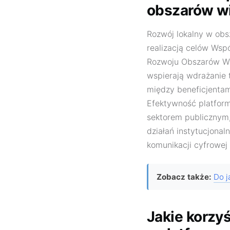
obszarów wi
Rozwój lokalny w obsz
realizacją celów Wsp
Rozwoju Obszarów Wie
wspierają wdrażanie
między beneficjentam
Efektywność platform
sektorem publicznym,
działań instytucjonal
komunikacji cyfrowej 
Zobacz także:
Do j
Jakie korzyś