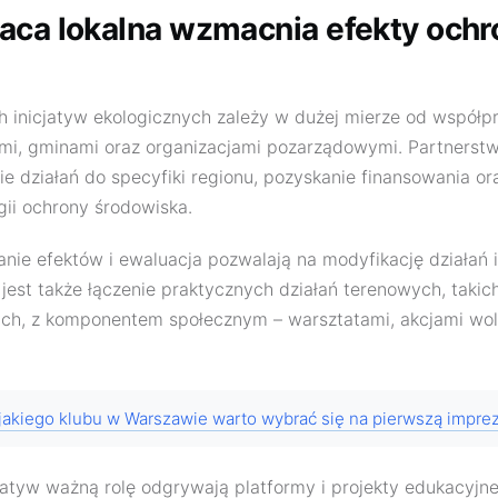
aca lokalna wzmacnia efekty ochr
h inicjatyw ekologicznych zależy w dużej mierze od współp
mi, gminami oraz organizacjami pozarządowymi. Partnerstw
e działań do specyfiki regionu, pozyskanie finansowania o
gii ochrony środowiska.
nie efektów i ewaluacja pozwalają na modyfikację działań i
 jest także łączenie praktycznych działań terenowych, takic
h, z komponentem społecznym – warsztatami, akcjami wolo
jakiego klubu w Warszawie warto wybrać się na pierwszą impre
jatyw ważną rolę odgrywają platformy i projekty edukacyjne