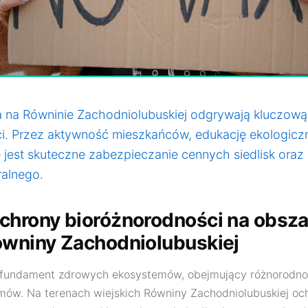
a na Równinie Zachodniolubuskiej odgrywają kluczową
i. Przez aktywność mieszkańców, edukację ekologiczn
 jest skuteczne zabezpieczanie cennych siedlisk oraz
ralnego.
chrony bioróżnorodności na obsz
ówniny Zachodniolubuskiej
fundament zdrowych ekosystemów, obejmujący różnorodn
mów. Na terenach wiejskich Równiny Zachodniolubuskiej oc