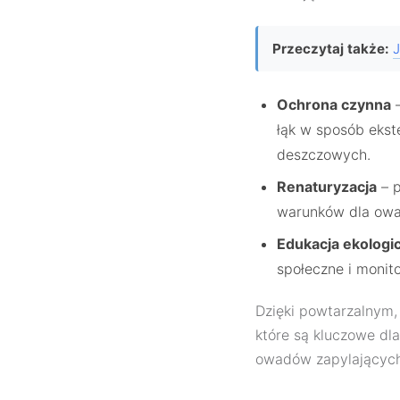
Przeczytaj także:
J
Ochrona czynna
–
łąk w sposób eks
deszczowych.
Renaturyzacja
– p
warunków dla owa
Edukacja ekologi
społeczne i monit
Dzięki powtarzalnym,
które są kluczowe dla
owadów zapylających,