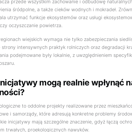
acza przede wszystkim zachowanie i odbudowę naturalnych s
wienia śródpolne, a także cieków wodnych i mokradeł. Zró
ala utrzymać funkcje ekosystemów oraz usługi ekosystemo
 czy oczyszczanie powietrza.
egionach wiejskich wymaga nie tylko zabezpieczania siedlis
e strony intensywnych praktyk rolniczych oraz degradacji kr
ałania podejmowane były lokalnie, z uwzględnieniem specyfik
szaru.
inicjatywy mogą realnie wpłynąć n
ności?
ologiczne to oddolne projekty realizowane przez mieszkańcó
owe i samorządy, które adresują konkretne problemy środo
akie inicjatywy mają szczególne znaczenie, gdyż łączą ochr
em trwałych, proekologicznych nawyków.