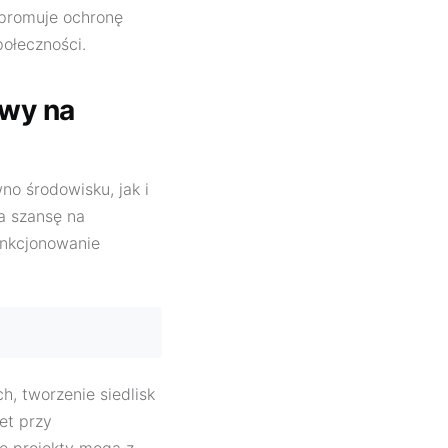
 promuje ochronę
połeczności.
ywy na
no środowisku, jak i
a szansę na
unkcjonowanie
h, tworzenie siedlisk
et przy
ie projekty mogą z