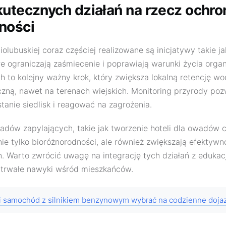
kutecznych działań na rzecz ochro
ności
lubuskiej coraz częściej realizowane są inicjatywy takie ja
e ograniczają zaśmiecenie i poprawiają warunki życia orga
to kolejny ważny krok, który zwiększa lokalną retencję wo
czną, nawet na terenach wiejskich. Monitoring przyrody poz
anie siedlisk i reagować na zagrożenia.
wadów zapylających, takie jak tworzenie hoteli dla owadów 
nie tylko bioróżnorodności, ale również zwiększają efektyw
lin. Warto zwrócić uwagę na integrację tych działań z edukac
 trwałe nawyki wśród mieszkańców.
i samochód z silnikiem benzynowym wybrać na codzienne doja