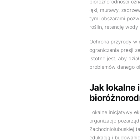
bioróżnorodności ozn
łąki, murawy, zadrze
tymi obszarami pozw
roślin, retencję wody
Ochrona przyrody w r
ograniczania presji z
Istotne jest, aby dzi
problemów danego ob
Jak lokalne 
bioróżnorod
Lokalne inicjatywy ek
organizacje pozarząd
Zachodniolubuskiej t
edukacją i budowani