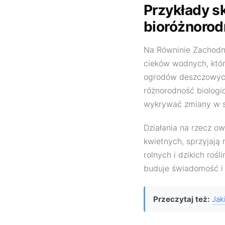
Przykłady s
bioróżnorod
Na Równinie Zachodnio
cieków wodnych, któr
ogrodów deszczowych 
różnorodność biologi
wykrywać zmiany w st
Działania na rzecz o
kwietnych, sprzyjają 
rolnych i dzikich roś
buduje świadomość i
Przeczytaj też:
Jak