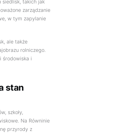
iedlisk, takich jak
wnoważone zarządzanie
we, w tym zapylanie
k, ale także
ajobrazu rolniczego.
i środowiska i
a stan
w, szkoły,
wiskowe. Na Równinie
onę przyrody z