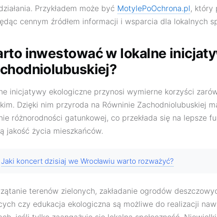
o działania. Przykładem może być
MotylePoOchrona.pl
, który
, będąc cennym źródłem informacji i wsparcia dla lokalnych s
rto inwestować w lokalne inicjat
chodniolubuskiej?
ne inicjatywy ekologiczne przynosi wymierne korzyści zarów
kim. Dzięki nim przyroda na Równinie Zachodniolubuskiej m
e różnorodności gatunkowej, co przekłada się na lepsze f
ą jakość życia mieszkańców.
Jaki koncert dzisiaj we Wrocławiu warto rozważyć?
przątanie terenów zielonych, zakładanie ogrodów deszczowyc
ych czy edukacja ekologiczna są możliwe do realizacji naw
h, jeśli tylko zaangażuje się lokalna społeczność. Niewielk