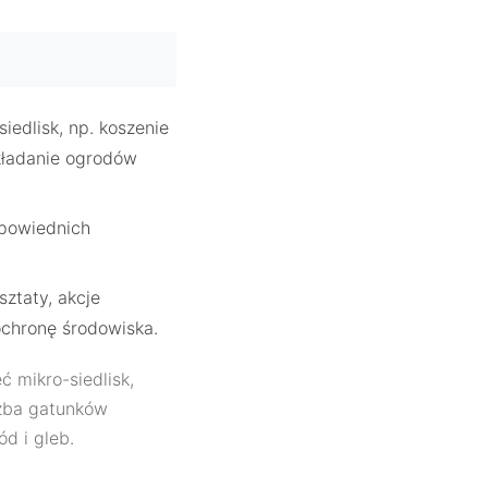
edlisk, np. koszenie
kładanie ogrodów
dpowiednich
ztaty, akcje
ochronę środowiska.
 mikro-siedlisk,
czba gatunków
d i gleb.