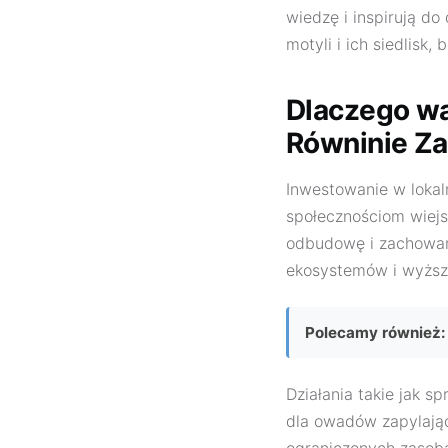
wiedzę i inspirują d
motyli i ich siedlisk
Dlaczego wa
Równinie Za
Inwestowanie w lokal
społecznościom wiejs
odbudowę i zachowani
ekosystemów i wyższ
Polecamy również:
Działania takie jak s
dla owadów zapylając
ograniczonych zasobac