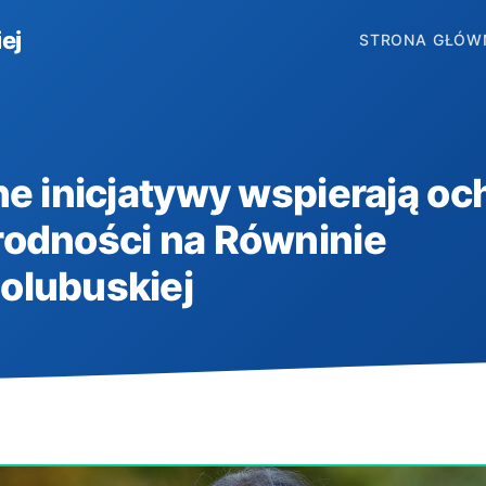
ej
STRONA GŁÓW
ne inicjatywy wspierają o
rodności na Równinie
olubuskiej