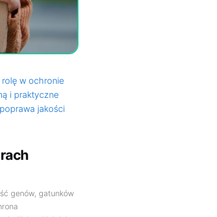
 rolę w ochronie
ą i praktyczne
 poprawa jakości
arach
ość genów, gatunków
hrona