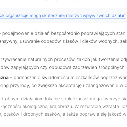
ak organizacje mogą skuteczniej mierzyć wpływ swoich działań
 podejmowanie działań bezpośrednio poprawiających stan si
tensywny, usuwanie odpadów z lasów i cieków wodnych, za
rzywracanie naturalnych procesów, takich jak tworzenie o
dów zapylających czy odbudowa zadrzewień śródpolnych.
czna
– podnoszenie świadomości mieszkańców poprzez wars
oring przyrody, co zwiększa akceptację i zaangażowanie w 
 drobnym działaniom lokalne społeczności mogą tworzyć sieć
 łączności ekologicznej krajobrazu. W rezultacie wzrasta li
 ptaków i drobnych ssaków, a także poprawia się jakość wó