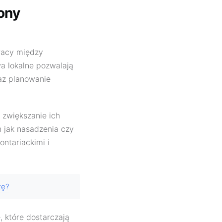
ony
racy między
a lokalne pozwalają
raz planowanie
 zwiększanie ich
h jak nasadzenia czy
ntariackimi i
zę?
, które dostarczają