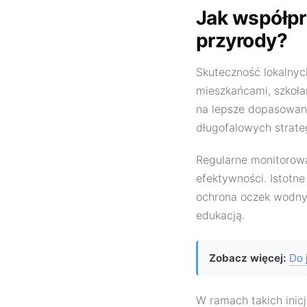
Jak współpr
przyrody?
Skuteczność lokalnyc
mieszkańcami, szkoła
na lepsze dopasowani
długofalowych strate
Regularne monitorowa
efektywności. Istotne
ochrona oczek wodnyc
edukacją.
Zobacz więcej:
Do 
W ramach takich inic