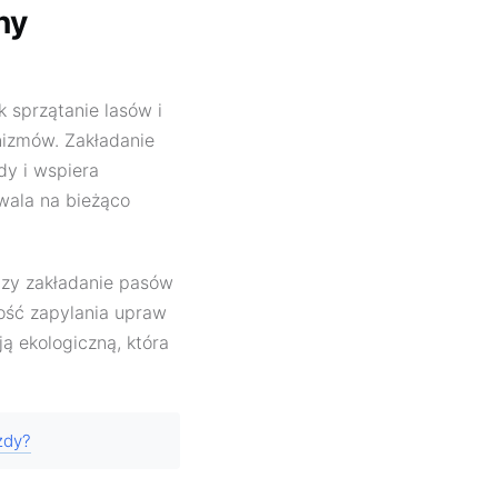
ny
k sprzątanie lasów i
nizmów. Zakładanie
dy i wspiera
wala na bieżąco
czy zakładanie pasów
ność zapylania upraw
ją ekologiczną, która
zdy?