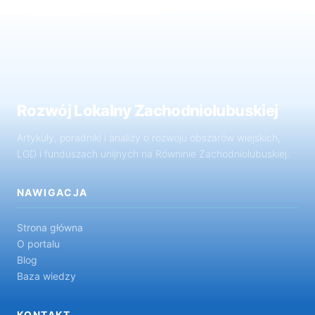
Rozwój Lokalny Zachodniolubuskiej
Artykuły, poradniki i analizy o rozwoju obszarów wiejskich,
LGD i funduszach unijnych na Równinie Zachodniolubuskiej.
NAWIGACJA
Strona główna
O portalu
Blog
Baza wiedzy
KONTAKT