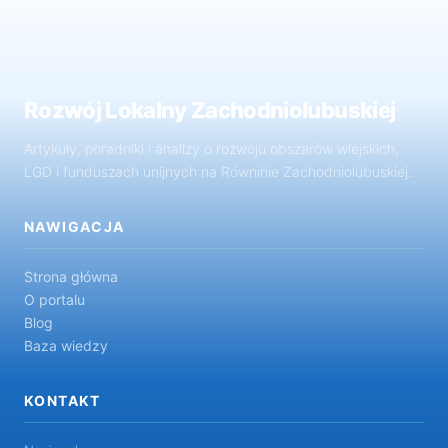
Rozwój Lokalny Zachodniolubuskiej
Artykuły, poradniki i analizy o rozwoju obszarów wiejskich,
LGD i funduszach unijnych na Równinie Zachodniolubuskiej.
NAWIGACJA
Strona główna
O portalu
Blog
Baza wiedzy
KONTAKT