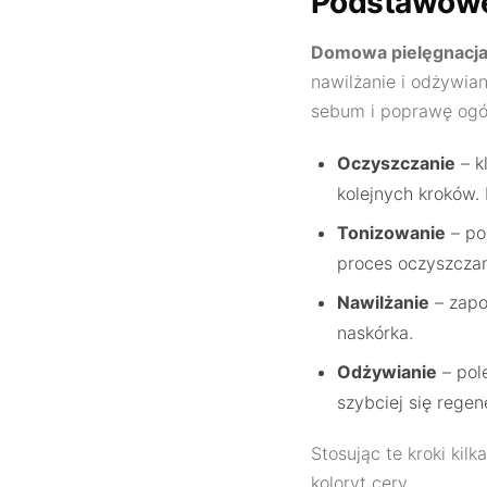
Podstawowe 
Domowa pielęgnacja
nawilżanie i odżywia
sebum i poprawę ogól
Oczyszczanie
– k
kolejnych kroków.
Tonizowanie
– po
proces oczyszczan
Nawilżanie
– zapo
naskórka.
Odżywianie
– pol
szybciej się rege
Stosując te kroki kil
koloryt cery.