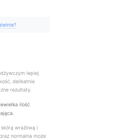
ielnie?
odżywczym lepiej
ość, delikatnie
zne rezultaty.
iewielka ilość
ająca.
skórą wrażliwą i
 oraz normalna może