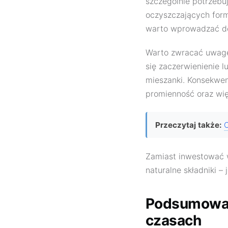
szczególnie potrzebuj
oczyszczających form
warto wprowadzać do 
Warto zwracać uwagę
się zaczerwienienie l
mieszanki. Konsekwen
promienność oraz wię
Przeczytaj także:
Zamiast inwestować 
naturalne składniki – 
Podsumowani
czasach