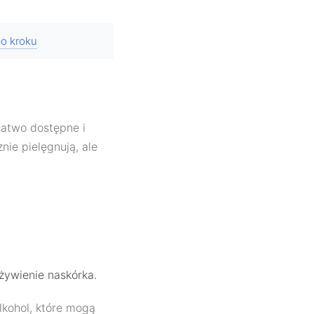
po kroku
łatwo dostępne i
nie pielęgnują, ale
.
żywienie naskórka.
kohol, które mogą