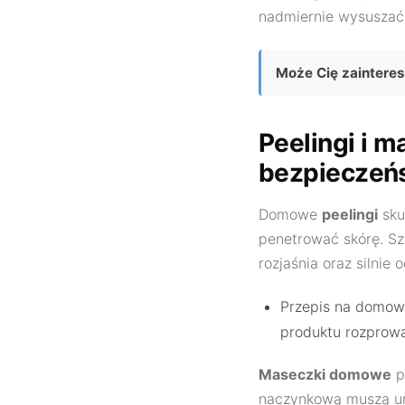
nadmiernie wysuszać 
Może Cię zaintere
Peelingi i 
bezpieczeń
Domowe
peelingi
sku
penetrować skórę. S
rozjaśnia oraz silnie
Przepis na domow
produktu rozprowa
Maseczki domowe
p
naczynkową muszą uni