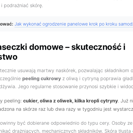
i podrażniać skórę.
sować:
Jak wykonać ogrodzenie panelowe krok po kroku samodz
maseczki domowe – skuteczność i
stwo
tecznie usuwają martwy naskórek, pozwalając składnikom 
zczególnie
peeling cukrowy
z oliwą i cytryną poprawia gładk
 odżywia. Jego regularne stosowanie przynosi szybkie i widoc
y peeling:
cukier, oliwa z oliwek, kilka kropli cytryny
. Już n
dzona na skórze raz lub dwa razy w tygodniu jest wystarcz
owinny być dobierane odpowiednio do typu cery. Osoby ze 
kać drażniących, mechanicznych składników. Skóra tłusta