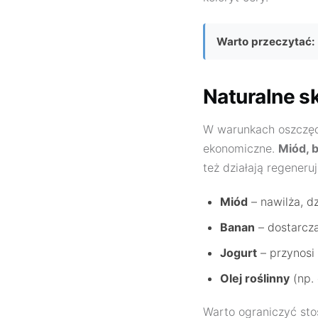
Warto przeczytać:
Naturalne sk
W warunkach oszczęd
ekonomiczne.
Miód, b
też działają regeneru
Miód
– nawilża, d
Banan
– dostarcza
Jogurt
– przynosi 
Olej roślinny
(np. 
Warto ograniczyć st