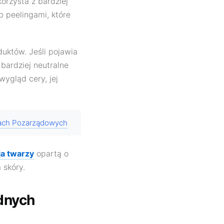
orzysta z bardziej
 peelingami, które
któw. Jeśli pojawia
 bardziej neutralne
ygląd cery, jej
ach Pozarządowych
ja twarzy
opartą o
 skóry.
dnych