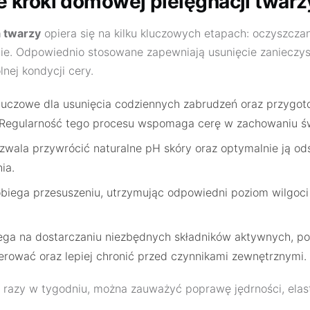
kroki domowej pielęgnacji twarz
 twarzy
opiera się na kilku kluczowych etapach: oczyszczan
nie. Odpowiednio stosowane zapewniają usunięcie zanieczy
nej kondycji cery.
luczowe dla usunięcia codziennych zabrudzeń oraz przygot
 Regularność tego procesu wspomaga cerę w zachowaniu św
zwala przywrócić naturalne pH skóry oraz optymalnie ją o
ia.
biega przesuszeniu, utrzymując odpowiedni poziom wilgoci 
ega na dostarczaniu niezbędnych składników aktywnych, po
nerować oraz lepiej chronić przed czynnikami zewnętrznymi.
ka razy w tygodniu, można zauważyć poprawę jędrności, elast