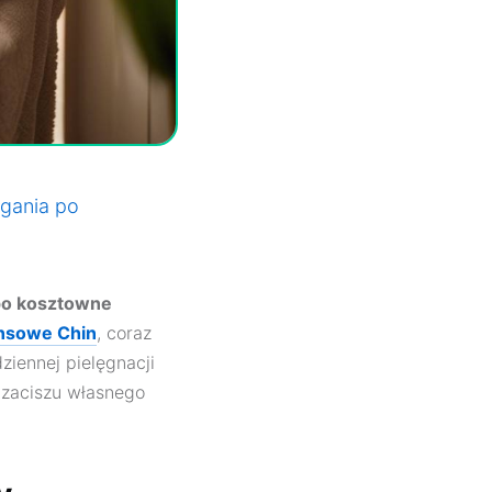
ęgania po
 po kosztowne
ansowe Chin
, coraz
iennej pielęgnacji
 zaciszu własnego