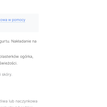
odowa w pomocy
jogurtu. Nakładanie na
 plasterków ogórka,
świeżości.
 skóry.
liwa lub naczynkowa