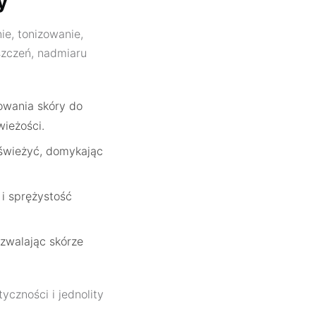
y
ie, tonizowanie,
szczeń, nadmiaru
owania skóry do
ieżości.
dświeżyć, domykając
i sprężystość
zwalając skórze
yczności i jednolity