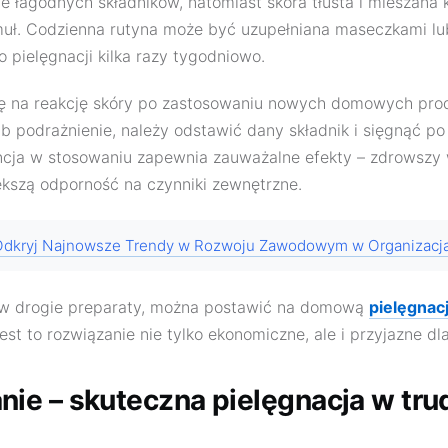
e łagodnych składników, natomiast skóra tłusta i mieszana k
uł. Codzienna rutyna może być uzupełniana maseczkami lub
pielęgnacji kilka razy tygodniowo.
 na reakcję skóry po zastosowaniu nowych domowych produ
ub podrażnienie, należy odstawić dany składnik i sięgnąć po
cja w stosowaniu zapewnia zauważalne efekty – zdrowszy w
kszą odporność na czynniki zewnętrzne.
Odkryj Najnowsze Trendy w Rozwoju Zawodowym w Organizacj
w drogie preparaty, można postawić na domową
pielęgnac
jest to rozwiązanie nie tylko ekonomiczne, ale i przyjazne dla
e – skuteczna pielęgnacja w tru