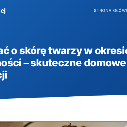
ej
STRONA GŁÓW
ć o skórę twarzy w okresi
ości – skuteczne domowe
ji