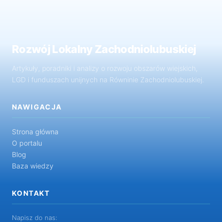
Rozwój Lokalny Zachodniolubuskiej
Artykuły, poradniki i analizy o rozwoju obszarów wiejskich,
LGD i funduszach unijnych na Równinie Zachodniolubuskiej.
NAWIGACJA
Strona główna
O portalu
Blog
Baza wiedzy
KONTAKT
Napisz do nas: