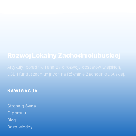
Rozwój Lokalny Zachodniolubuskiej
Artykuły, poradniki i analizy o rozwoju obszarów wiejskich,
LGD i funduszach unijnych na Równinie Zachodniolubuskiej.
NAWIGACJA
Strona główna
O portalu
Blog
Baza wiedzy