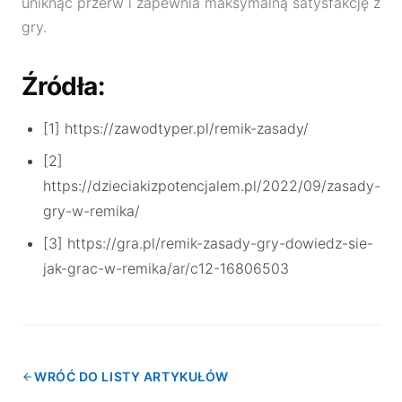
uniknąć przerw i zapewnia maksymalną satysfakcję z
gry.
Źródła:
[1] https://zawodtyper.pl/remik-zasady/
[2]
https://dzieciakizpotencjalem.pl/2022/09/zasady-
gry-w-remika/
[3] https://gra.pl/remik-zasady-gry-dowiedz-sie-
jak-grac-w-remika/ar/c12-16806503
WRÓĆ DO LISTY ARTYKUŁÓW