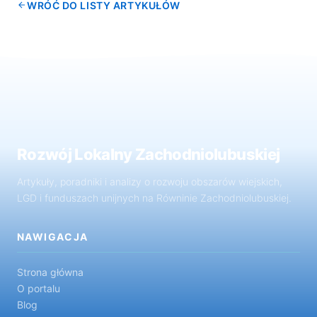
WRÓĆ DO LISTY ARTYKUŁÓW
Rozwój Lokalny Zachodniolubuskiej
Artykuły, poradniki i analizy o rozwoju obszarów wiejskich,
LGD i funduszach unijnych na Równinie Zachodniolubuskiej.
NAWIGACJA
Strona główna
O portalu
Blog