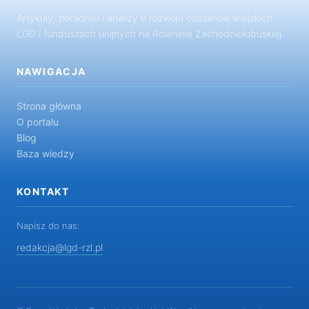
Artykuły, poradniki i analizy o rozwoju obszarów wiejskich,
LGD i funduszach unijnych na Równinie Zachodniolubuskiej.
NAWIGACJA
Strona główna
O portalu
Blog
Baza wiedzy
KONTAKT
Napisz do nas:
redakcja@lgd-rzl.pl